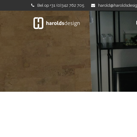
Bel op +31 (0)342 762 705
harold@haroldsdesig