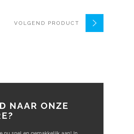
VOLGEND PRODUCT
D NAAR ONZE
E?
 nu snel en gemakkelijk aan! In